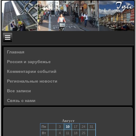
Главная
Россия и зарубежье
Комментарии событий
Региональные новости
Все записи
Связь с нами
Август
Пн
3
10
17
24
31
Вт
4
11
18
25