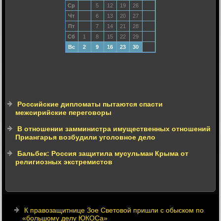
Ср
5
12
19
26
Чт
6
13
20
27
Пт
7
14
21
28
Сб
1
8
15
22
29
Вс
2
9
16
23
30
Российские дипломаты пытаются спасти
межсирийские переговоры
В отношении замминистра имущественных отношений
Приангарья возбудили уголовное дело
Бальбек: Россия защитила мусульман Крыма от
религиозных экстремистов
К правозащитнице Зое Световой пришли с обыском по
«большому делу ЮКОСа»