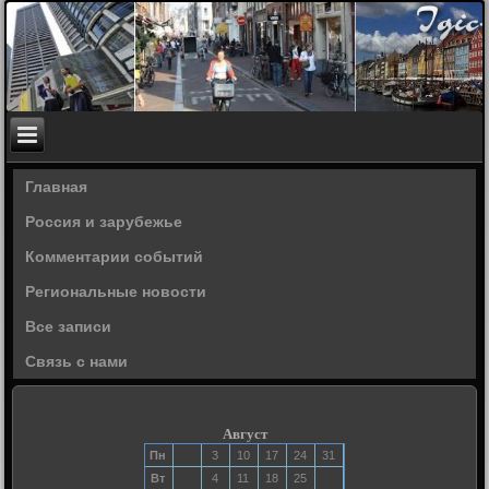
Главная
Россия и зарубежье
Комментарии событий
Региональные новости
Все записи
Связь с нами
Август
Пн
3
10
17
24
31
Вт
4
11
18
25