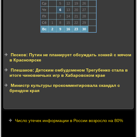
Ср
5
12
19
26
Чт
6
13
20
27
Пт
7
14
21
28
Сб
1
8
15
22
29
Вс
2
9
16
23
30
Песков: Путин не планирует обсуждать хоккей с мячом
в Красноярске
Плешаков: Детским омбудсменом Трегубенко стала в
итоге чиновничьих игр в Хабаровском крае
Министр культуры прокомментировала скандал с
брендом края
Число утечек информации в России возросло на 80%