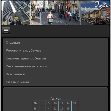
Главная
Россия и зарубежье
Комментарии событий
Региональные новости
Все записи
Связь с нами
Август
Пн
3
10
17
24
31
Вт
4
11
18
25