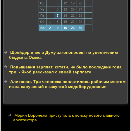
Ср
5
12
19
26
Чт
6
13
20
27
Пт
7
14
21
28
Сб
1
8
15
22
29
Вс
2
9
16
23
30
Шрейдер внес в Думу законопроект по увеличению
бюджета Омска
Повышения зарплат, кстати, не было последние года
три, - Якоб рассказал о своей зарплате
Алиханов: Три человека поплатились рабочим местом
из-за нарушений с закупкой медоборудования
Мэрия Воронежа приступила к поиску нового главного
архитектора