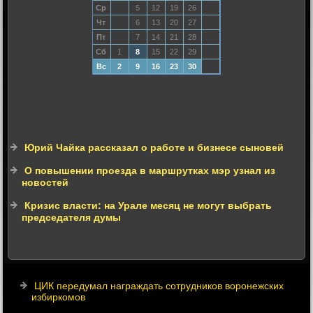
Ср
5
12
19
26
Чт
6
13
20
27
Пт
7
14
21
28
Сб
1
8
15
22
29
Вс
2
9
16
23
30
Юрий Чайка рассказал о работе и бизнесе сыновей
О повышении проезда в маршрутках мэр узнал из
новостей
Кризис власти: на Урале месяц не могут выбрать
председателя думы
ЦИК передумал награждать сотрудников воронежских
избиркомов