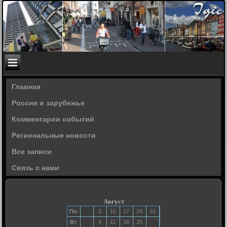
Главная
Россия и зарубежье
Комментарии событий
Региональные новости
Все записи
Связь с нами
Август
Пн
3
10
17
24
31
Вт
4
11
18
25