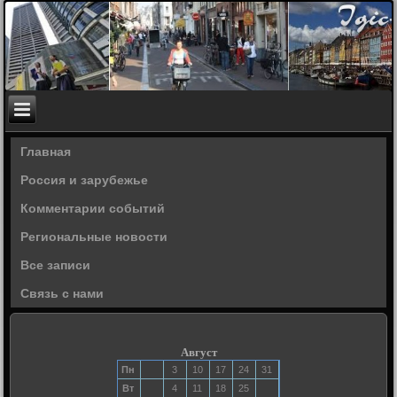
Главная
Россия и зарубежье
Комментарии событий
Региональные новости
Все записи
Связь с нами
Август
Пн
3
10
17
24
31
Вт
4
11
18
25