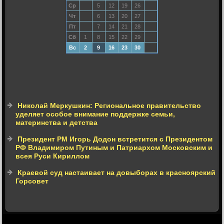
Ср
5
12
19
26
Чт
6
13
20
27
Пт
7
14
21
28
Сб
1
8
15
22
29
Вс
2
9
16
23
30
Николай Меркушкин: Региональное правительство
уделяет особое внимание поддержке семьи,
материнства и детства
Президент РМ Игорь Додон встретится с Президентом
РФ Владимиром Путиным и Патриархом Московским и
всея Руси Кириллом
Краевой суд настаивает на довыборах в красноярский
Горсовет