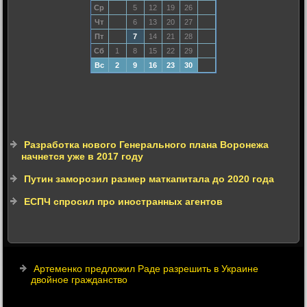
Ср
5
12
19
26
Чт
6
13
20
27
Пт
7
14
21
28
Сб
1
8
15
22
29
Вс
2
9
16
23
30
Разработка нового Генерального плана Воронежа
начнется уже в 2017 году
Путин заморозил размер маткапитала до 2020 года
ЕСПЧ спросил про иностранных агентов
Артеменко предложил Раде разрешить в Украине
двойное гражданство