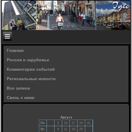
Главная
Россия и зарубежье
Комментарии событий
Региональные новости
Все записи
Связь с нами
Август
Пн
3
10
17
24
31
Вт
4
11
18
25