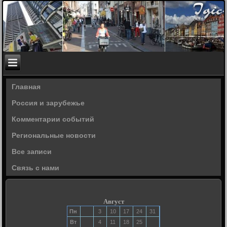
Главная
Россия и зарубежье
Комментарии событий
Региональные новости
Все записи
Связь с нами
Август
Пн
3
10
17
24
31
Вт
4
11
18
25