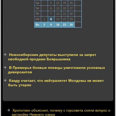
Ср
5
12
19
26
Чт
6
13
20
27
Пт
7
14
21
28
Сб
1
8
15
22
29
Вс
2
9
16
23
30
Новосибирские депутаты выступили за запрет
свободной продажи Боярышника
В Приморье боевые пловцы уничтожили условных
диверсантов
Канду считает, что нейтралитет Молдовы не может
быть утерян
Кропоткин объяснил, почему с горсовета сняли вопрос о
застройке Нижнего озера