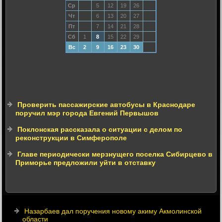
Ср
5
12
19
26
Чт
6
13
20
27
Пт
7
14
21
28
Сб
1
8
15
22
29
Вс
2
9
16
23
30
Проверить пассажирские автобусы в Краснодаре
поручил мэр города Евгений Первышов
Поклонская рассказала о ситуации с делом по
реконструкции в Симферополе
Главе периодически мерзнущего поселка Сибирцево в
Приморье предложили уйти в отставку
Назарбаев дал поручения новому акиму Акмолинской
области