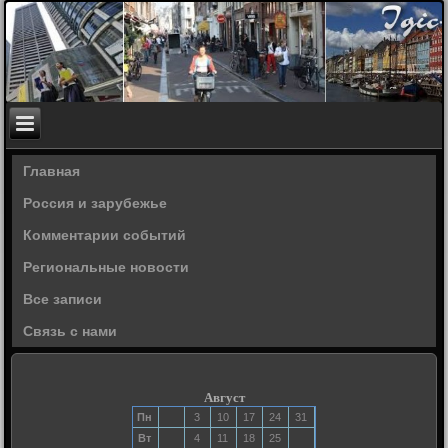
Главная
Россия и зарубежье
Комментарии событий
Региональные новости
Все записи
Связь с нами
Август
Пн
3
10
17
24
31
Вт
4
11
18
25