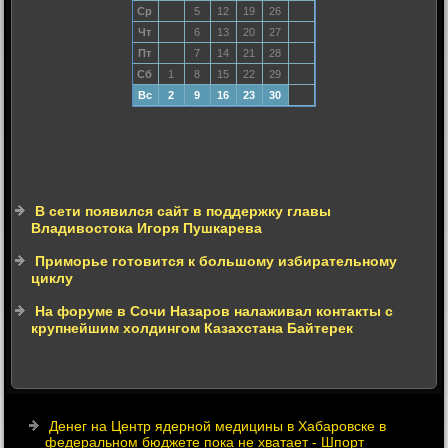
Ср
5
12
19
26
Чт
6
13
20
27
Пт
7
14
21
28
Сб
1
8
15
22
29
Вс
2
9
16
23
30
В сети появился сайт в поддержку главы
Владивостока Игоря Пушкарева
Приморье готовится к большому избирательному
циклу
На форуме в Сочи Назаров налаживал контакты с
крупнейшим холдингом Казахстана Байтерек
Денег на Центр ядерной медицины в Хабаровске в
федеральном бюджете пока не хватает - Шпорт