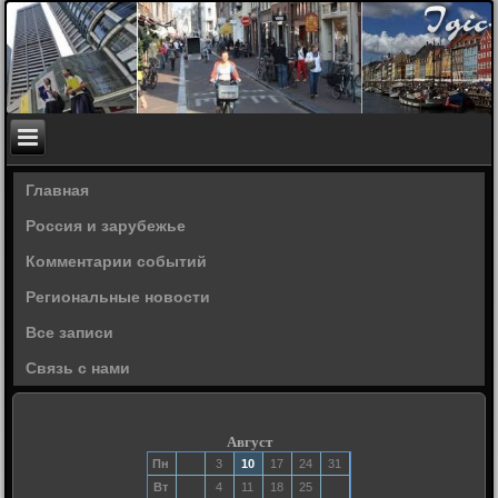
Главная
Россия и зарубежье
Комментарии событий
Региональные новости
Все записи
Связь с нами
Август
Пн
3
10
17
24
31
Вт
4
11
18
25