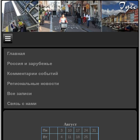
Главная
Россия и зарубежье
Комментарии событий
Региональные новости
Все записи
Связь с нами
Август
Пн
3
10
17
24
31
Вт
4
11
18
25