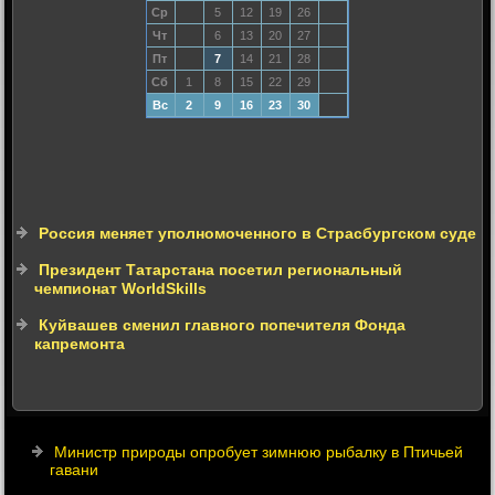
Ср
5
12
19
26
Чт
6
13
20
27
Пт
7
14
21
28
Сб
1
8
15
22
29
Вс
2
9
16
23
30
Россия меняет уполномоченного в Страсбургском суде
Президент Татарстана посетил региональный
чемпионат WorldSkills
Куйвашев сменил главного попечителя Фонда
капремонта
Министр природы опробует зимнюю рыбалку в Птичьей
гавани