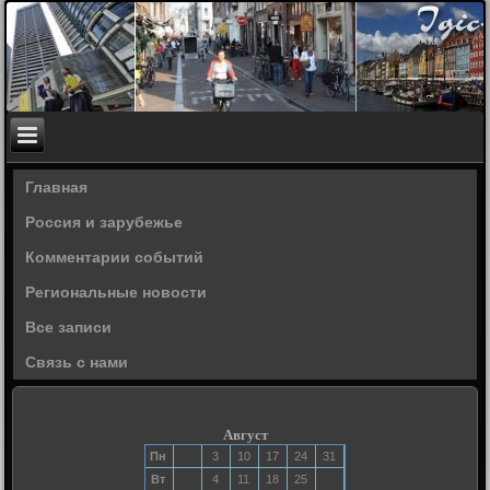
Главная
Россия и зарубежье
Комментарии событий
Региональные новости
Все записи
Связь с нами
Август
Пн
3
10
17
24
31
Вт
4
11
18
25