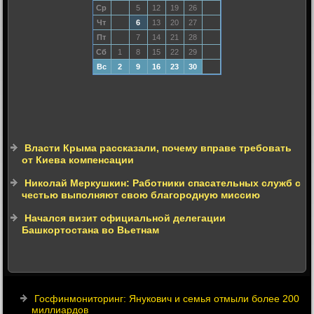
Ср
5
12
19
26
Чт
6
13
20
27
Пт
7
14
21
28
Сб
1
8
15
22
29
Вс
2
9
16
23
30
Власти Крыма рассказали, почему вправе требовать
от Киева компенсации
Николай Меркушкин: Работники спасательных служб с
честью выполняют свою благородную миссию
Начался визит официальной делегации
Башкортостана во Вьетнам
Госфинмониторинг: Янукович и семья отмыли более 200
миллиардов