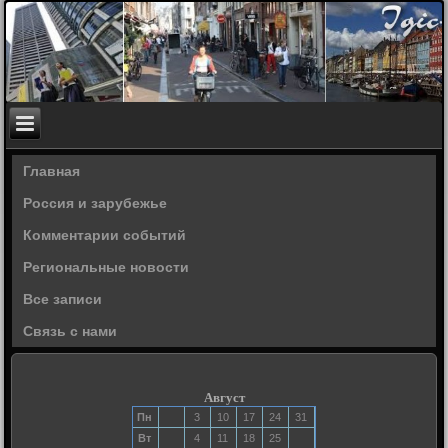
Главная
Россия и зарубежье
Комментарии событий
Региональные новости
Все записи
Связь с нами
Август
Пн
3
10
17
24
31
Вт
4
11
18
25