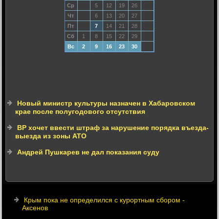
Ср
5
12
19
26
Чт
6
13
20
27
Пт
7
14
21
28
Сб
1
8
15
22
29
Вс
2
9
16
23
30
Новый министр культуры назначен в Хабаровском
крае после полугодового отсутствия
ВР хочет ввести штраф за нарушение порядка въезда-
выезда из зоны АТО
Андрей Пушкарев не дал показания суду
Крым пока не определился с курортным сбором -
Аксенов