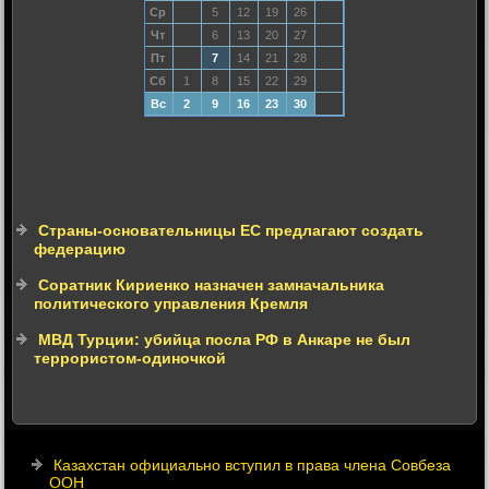
Ср
5
12
19
26
Чт
6
13
20
27
Пт
7
14
21
28
Сб
1
8
15
22
29
Вс
2
9
16
23
30
Страны-основательницы ЕС предлагают создать
федерацию
Соратник Кириенко назначен замначальника
политического управления Кремля
МВД Турции: убийца посла РФ в Анкаре не был
террористом-одиночкой
Казахстан официально вступил в права члена Совбеза
ООН