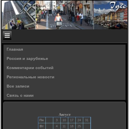
Главная
Россия и зарубежье
Комментарии событий
Региональные новости
Все записи
Связь с нами
Август
Пн
3
10
17
24
31
Вт
4
11
18
25