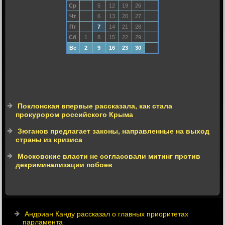
Ср
5
12
19
26
Чт
6
13
20
27
Пт
7
14
21
28
Сб
1
8
15
22
29
Вс
2
9
16
23
30
Поклонская впервые рассказала, как стала
прокурором российского Крыма
Зюганов предлагает законы, направленные на выход
страны из кризиса
Московские власти не согласовали митинг против
декриминализации побоев
Андриан Канду рассказал о главных приоритетах
парламента