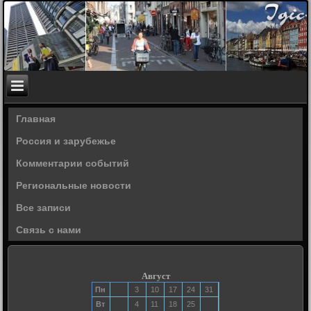
Главная
Россия и зарубежье
Комментарии событий
Региональные новости
Все записи
Связь с нами
Август
Пн
3
10
17
24
31
Вт
4
11
18
25