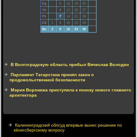
Ср
5
12
19
26
Чт
6
13
20
27
Пт
7
14
21
28
Сб
1
8
15
22
29
Вс
2
9
16
23
30
В Волгоградскую область прибыл Вячеслав Володин
Парламент Татарстана принял закон о
продовольственной безопасности
Мэрия Воронежа приступила к поиску нового главного
архитектора
Калининградский облсуд впервые вынес решение по
кёнигсбергскому вопросу