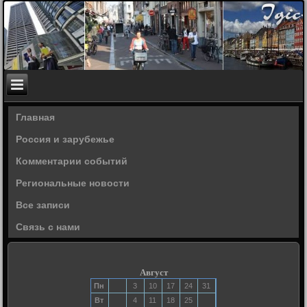
Главная
Россия и зарубежье
Комментарии событий
Региональные новости
Все записи
Связь с нами
Август
Пн
3
10
17
24
31
Вт
4
11
18
25