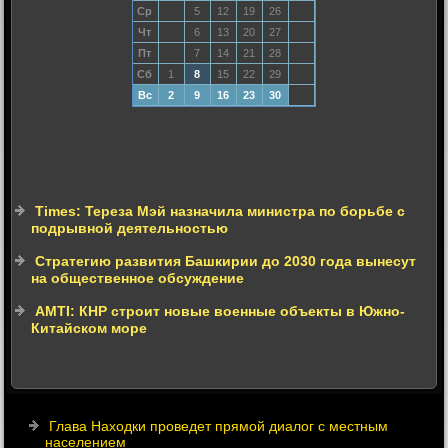
Ср
5
12
19
26
Чт
6
13
20
27
Пт
7
14
21
28
Сб
1
8
15
22
29
Вс
2
9
16
23
30
Times: Тереза Мэй назначила министра по борьбе с
подрывной деятельностью
Стратегию развития Башкирии до 2030 года вынесут
на общественное обсуждение
AMTI: КНР строит новые военные объекты в Южно-
Китайском море
Глава Находки проведет прямой диалог с местным
населением