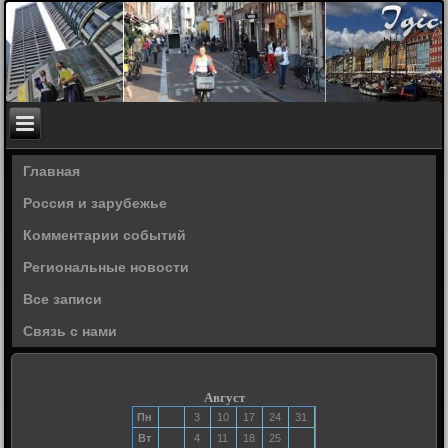
Главная
Россия и зарубежье
Комментарии событий
Региональные новости
Все записи
Связь с нами
Август
Пн
3
10
17
24
31
Вт
4
11
18
25