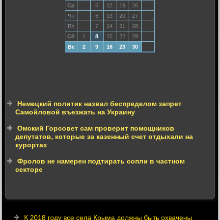
Ср
5
12
19
26
Чт
6
13
20
27
Пт
7
14
21
28
Сб
1
8
15
22
29
Вс
2
9
16
23
30
Немецкий политик назвал беспределом запрет
Самойловой въезжать на Украину
Омский Горсовет сам проверит помощников
депутатов, которые за казенный счет отдыхали на
курортах
Фролов не намерен подтирать сопли в частном
секторе
К 2018 году все села Крыма должны быть охвачены