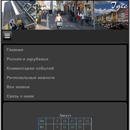
Главная
Россия и зарубежье
Комментарии событий
Региональные новости
Все записи
Связь с нами
Август
Пн
3
10
17
24
31
Вт
4
11
18
25