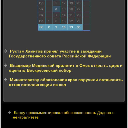
Ср
5
12
19
26
Чт
6
13
20
27
Пт
7
14
21
28
Сб
1
8
15
22
29
Вс
2
9
16
23
30
Рустэм Хамитов принял участие в заседании
Государственного совета Российской Федерации
Владимир Мединский прилетит в Омск открыть цирк и
оценить Воскресенский собор
Министерству образования края поручили остановить
отток интеллигенции из сел
Канду прокомментировал обеспокоенность Додона о
нейтралитете