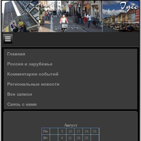
Главная
Россия и зарубежье
Комментарии событий
Региональные новости
Все записи
Связь с нами
Август
Пн
3
10
17
24
31
Вт
4
11
18
25