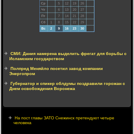
Ср
5
12
19
26
Чт
6
13
20
27
Пт
7
14
21
28
Сб
1
8
15
22
29
Вс
2
9
16
23
30
СМИ: Дания намерена выделить фрегат для борьбы с
Исламским государством
Полпред Меняйло посетил завод компании
Энергопром
Губернатор и спикер облдумы поздравили горожан с
Днем освобождения Воронежа
На пост главы ЗАТО Снежинск претендуют четыре
человека