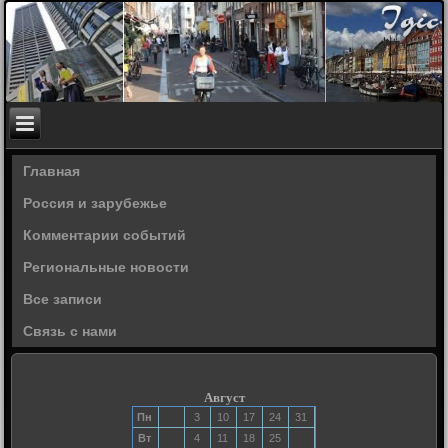
Главная
Россия и зарубежье
Комментарии событий
Региональные новости
Все записи
Связь с нами
Август
Пн
3
10
17
24
31
Вт
4
11
18
25