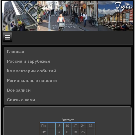
Главная
Россия и зарубежье
Комментарии событий
Региональные новости
Все записи
Связь с нами
Август
Пн
3
10
17
24
31
Вт
4
11
18
25