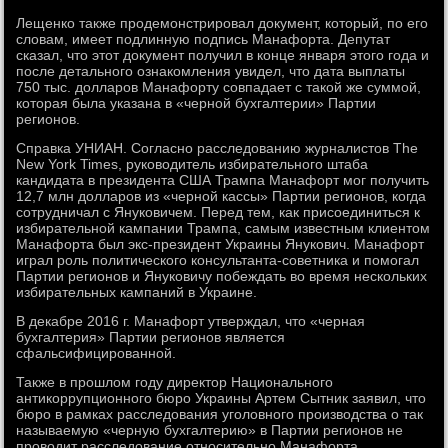
Лещенко также продемонстрировал документ, который, по его
словам, имеет подлинную подпись Манафорта. Депутат
сказал, что этот документ получил в конце января этого года и
после детального ознакомления увидел, что дата выплаты
750 тыс. долларов Манафорту совпадает с такой же суммой,
которая была указана в «черной бухгалтерии» Партии
регионов.
Справка УНИАН. Согласно расследованию журналистов The
New York Times, руководитель избирательного штаба
кандидата в президента США Трампа Манафорт мог получить
12,7 млн долларов из «черной кассы» Партии регионов, когда
сотрудничал с Януковичем. Перед тем, как присоединиться к
избирательной кампании Трампа, самым известным клиентом
Манафорта был экс-президент Украины Янукович. Манафорт
играл роль политического консультанта-советника и помогал
Партии регионов и Януковичу побеждать во время нескольких
избирательных кампаний в Украине.
В декабре 2016 г. Манафорт утверждал, что «черная
бухгалтерия» Партии регионов является
сфальсифицированной.
Также в прошлом году директор Национального
антикоррупционного бюро Украины Артем Сытник заявил, что
бюро в рамках расследования уголовного производства о так
называемую «черную бухгалтерию» в Партии регионов не
проводит расследование относительно Манафорта.