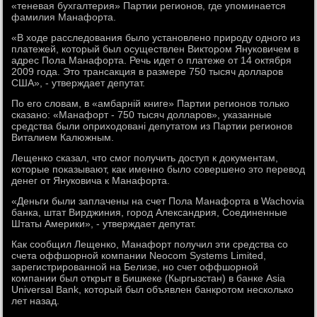
«теневая бухгалтерия» Партии регионов, где упоминается
фамилия Манафорта.
«В ходе расследования было установлено природу одного из
платежей, который был осуществлен Виктором Януковичем в
адрес Пола Манафорта. Речь идет о платеже от 14 октября
2009 года. Это трансакция в размере 750 тысяч долларов
США», - утверждает депутат.
По его словам, в «амбарній книге» Партии регионов только
сказано: «Манафорт - 750 тысяч долларов», указанные
средства были оприходовані депутатом из Партии регионов
Виталием Калюжным.
Лещенко сказал, что смог получить доступ к документам,
которые показывают, как именно было совершено это перевод
денег от Януковича к Манафорта.
«Деньги были заплачены на счет Пола Манафорта в Wachovia
банка, штат Вирджиния, город Александрия, Соединенные
Штаты Америки», - утверждает депутат.
Как сообщил Лещенко, Манафорт получил эти средства со
счета оффшорной компании Neocom Systems Limited,
зарегистрированной на Белизе, но счет оффшорной
компании был открыт в Бишкеке (Кыргызстан) в банке Asia
Universal Bank, который был объявлен банкротом несколько
лет назад.