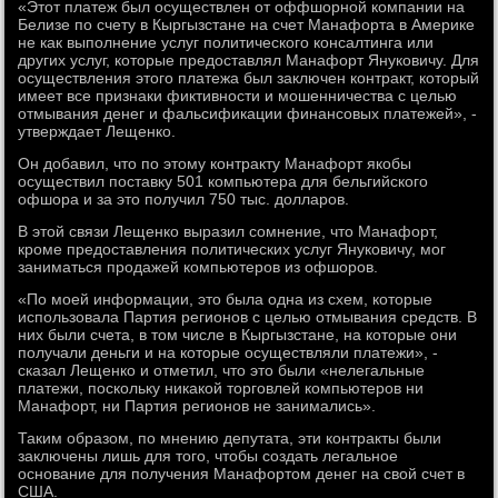
«Этот платеж был осуществлен от оффшорной компании на
Белизе по счету в Кыргызстане на счет Манафорта в Америке
не как выполнение услуг политического консалтинга или
других услуг, которые предоставлял Манафорт Януковичу. Для
осуществления этого платежа был заключен контракт, который
имеет все признаки фиктивности и мошенничества с целью
отмывания денег и фальсификации финансовых платежей», -
утверждает Лещенко.
Он добавил, что по этому контракту Манафорт якобы
осуществил поставку 501 компьютера для бельгийского
офшора и за это получил 750 тыс. долларов.
В этой связи Лещенко выразил сомнение, что Манафорт,
кроме предоставления политических услуг Януковичу, мог
заниматься продажей компьютеров из офшоров.
«По моей информации, это была одна из схем, которые
использовала Партия регионов с целью отмывания средств. В
них были счета, в том числе в Кыргызстане, на которые они
получали деньги и на которые осуществляли платежи», -
сказал Лещенко и отметил, что это были «нелегальные
платежи, поскольку никакой торговлей компьютеров ни
Манафорт, ни Партия регионов не занимались».
Таким образом, по мнению депутата, эти контракты были
заключены лишь для того, чтобы создать легальное
основание для получения Манафортом денег на свой счет в
США.