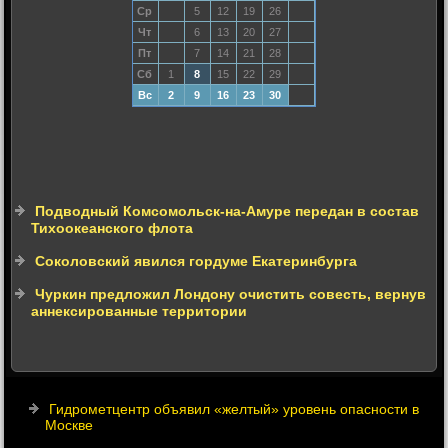
Ср
5
12
19
26
Чт
6
13
20
27
Пт
7
14
21
28
Сб
1
8
15
22
29
Вс
2
9
16
23
30
Подводный Комсомольск-на-Амуре передан в состав
Тихоокеанского флота
Соколовский явился гордуме Екатеринбурга
Чуркин предложил Лондону очистить совесть, вернув
аннексированные территории
Гидрометцентр объявил «желтый» уровень опасности в
Москве