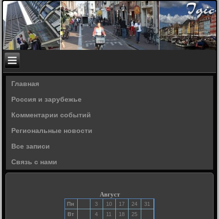
Главная
Россия и зарубежье
Комментарии событий
Региональные новости
Все записи
Связь с нами
Август
Пн
3
10
17
24
31
Вт
4
11
18
25