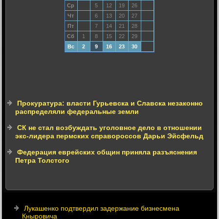
Ср
5
12
19
26
Чт
6
13
20
27
Пт
7
14
21
28
Сб
1
8
15
22
29
Вс
2
9
16
23
30
Прокуратура: власти Гурьевска и Славска незаконно
распределяли федеральные земли
СК не стал возбуждать уголовное дело в отношении
экс-лидера пермских справороссов Дарьи Эйсфельд
Федерация еврейских общин приняла разъяснения
Петра Толстого
Лукашенко подтвердил задержание бизнесмена
Кныровича