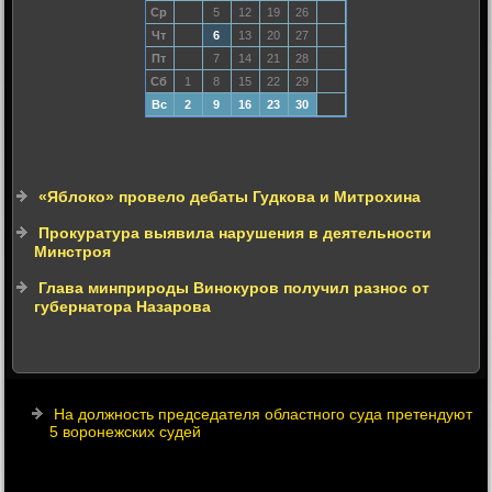
Ср
5
12
19
26
Чт
6
13
20
27
Пт
7
14
21
28
Сб
1
8
15
22
29
Вс
2
9
16
23
30
«Яблоко» провело дебаты Гудкова и Митрохина
Прокуратура выявила нарушения в деятельности
Минстроя
Глава минприроды Винокуров получил разнос от
губернатора Назарова
На должность председателя областного суда претендуют
5 воронежских судей