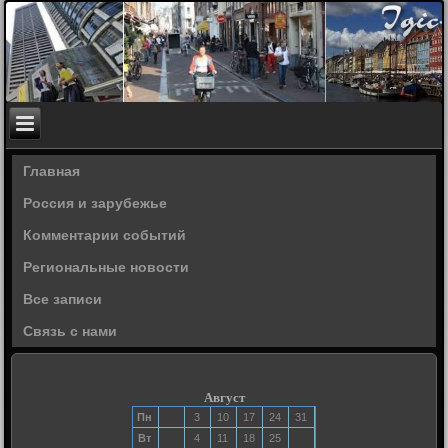
Главная
Россия и зарубежье
Комментарии событий
Региональные новости
Все записи
Связь с нами
Август
Пн
3
10
17
24
31
Вт
4
11
18
25