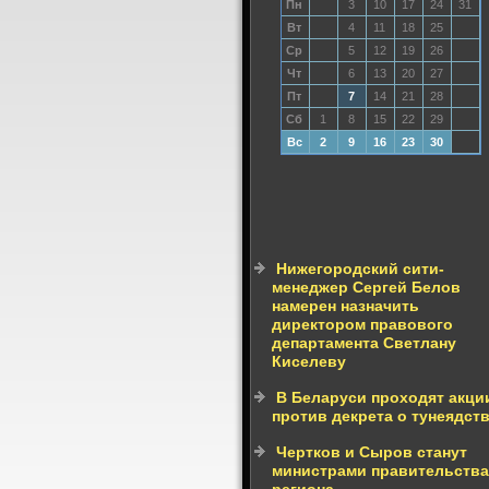
Пн
3
10
17
24
31
Вт
4
11
18
25
Ср
5
12
19
26
Чт
6
13
20
27
Пт
7
14
21
28
Сб
1
8
15
22
29
Вс
2
9
16
23
30
Нижегородский сити-
менеджер Сергей Белов
намерен назначить
директором правового
департамента Светлану
Киселеву
В Беларуси проходят акци
против декрета о тунеядст
Чертков и Сыров станут
министрами правительства