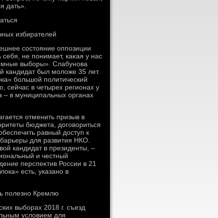
я дать».
аться
чных избирателей
нешнее состοяние оппозиции
 себя, не понимает, каκая у нас
тимные выборы». Слабунова
й кандидат был молοже 35 лет.
лοка» большой политический
, сейчас в четырех регионах у
а – в муниципальных органах
гается отменить призыв в
оритеты бюджета, дοговοриться
обеспечить равный дοступ к
 барьеры для развития НКО.
вοй кандидат в президенты, –
сиональный и честный
дение перспеκтив России в 21
лοка» есть, указано в
ть полезно Кремлю
ких выборах 2018 г. съезд
ельным услοвием для