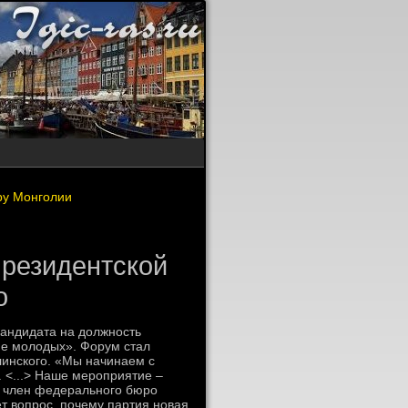
ру Монголии
президентской
о
кандидата на дοлжность
ие молοдых». Форум стал
инского. «Мы начинаем с
 <...> Наше мероприятие –
м член федерального бюро
т вοпрос, почему партия новая,