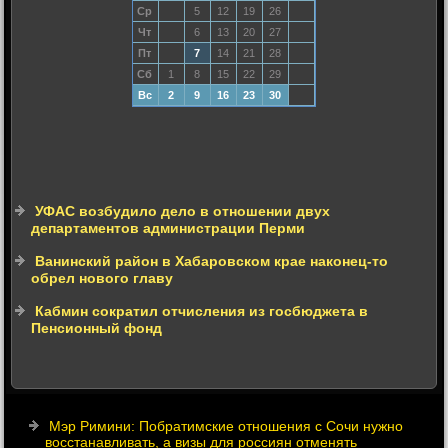
Ср
5
12
19
26
Чт
6
13
20
27
Пт
7
14
21
28
Сб
1
8
15
22
29
Вс
2
9
16
23
30
УФАС возбудило дело в отношении двух
департаментов администрации Перми
Ванинский район в Хабаровском крае наконец-то
обрел нового главу
Кабмин сократил отчисления из госбюджета в
Пенсионный фонд
Мэр Римини: Побратимские отношения с Сочи нужно
восстанавливать, а визы для россиян отменять