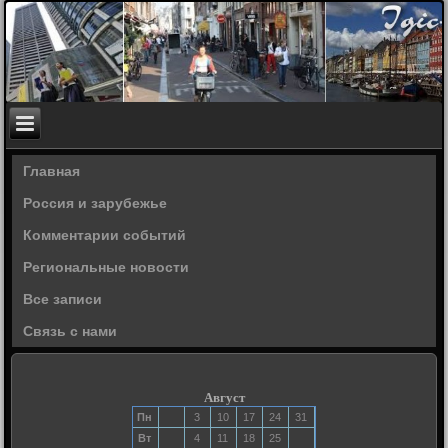
Главная
Россия и зарубежье
Комментарии событий
Региональные новости
Все записи
Связь с нами
Август
Пн
3
10
17
24
31
Вт
4
11
18
25