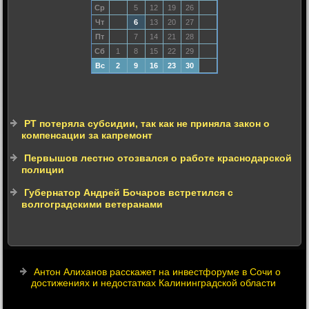
Ср
5
12
19
26
Чт
6
13
20
27
Пт
7
14
21
28
Сб
1
8
15
22
29
Вс
2
9
16
23
30
РТ потеряла субсидии, так как не приняла закон о
компенсации за капремонт
Первышов лестно отозвался о работе краснодарской
полиции
Губернатор Андрей Бочаров встретился с
волгоградскими ветеранами
Антон Алиханов расскажет на инвестфоруме в Сочи о
достижениях и недостатках Калининградской области