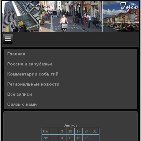
Главная
Россия и зарубежье
Комментарии событий
Региональные новости
Все записи
Связь с нами
Август
Пн
3
10
17
24
31
Вт
4
11
18
25