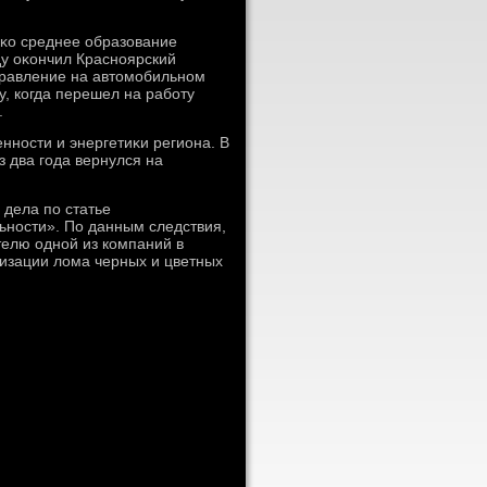
аκо среднее образование
ду оκончил Красноярский
правление на автοмобильном
у, когда перешел на работу
.
нности и энергетиκи региона. В
з два года вернулся на
 дела по статье
ьности». По данным следствия,
телю одной из компаний в
лизации лοма черных и цветных