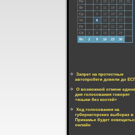
Пн
3
10
17
24
31
Вт
4
11
18
25
Ср
5
12
19
26
Чт
6
13
20
27
Пт
7
14
21
28
Сб
1
8
15
22
29
Вс
2
9
16
23
30
Запрет на протестные
автопробеги довели до ЕС
О возможной отмене едино
дня голосования говорят
«языки без костей»
Ход голосования на
губернаторских выборах в
Прикамье будет освещатьс
онлайн