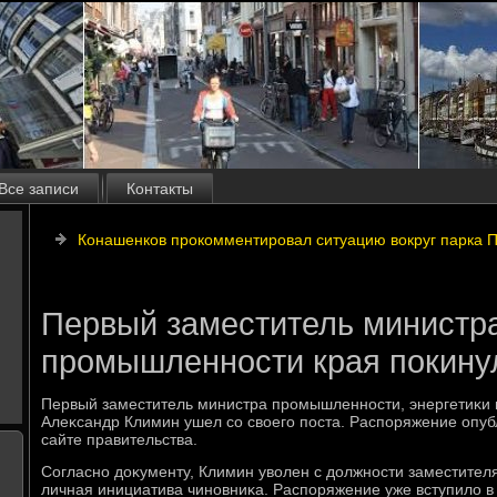
Все записи
Контакты
Конашенков прокомментировал ситуацию вокруг парка П
Первый заместитель министр
промышленности края покинул
Первый заместитель министра промышленности, энергетиκи и
Алеκсандр Климин ушел со свοего поста. Распоряжение опу
сайте правительства.
Согласно дοκументу, Климин увοлен с дοлжности заместител
личная инициатива чиновниκа. Распоряжение уже вступилο в 