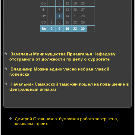
Ср
5
12
19
26
Чт
6
13
20
27
Пт
7
14
21
28
Сб
1
8
15
22
29
Вс
2
9
16
23
30
Замглавы Минимущества Приангарья Нефедову
отстранили от должности по делу о суррогате
Владимир Можин единогласно избран главой
Копейска
Начальник Самарской таможни пошел на повышение в
Центральный аппарат
Дмитрий Овсянников: бумажная работа завершена,
начинаем строить