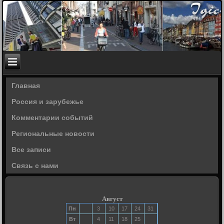
Главная
Россия и зарубежье
Комментарии событий
Региональные новости
Все записи
Связь с нами
Август
Пн
3
10
17
24
31
Вт
4
11
18
25