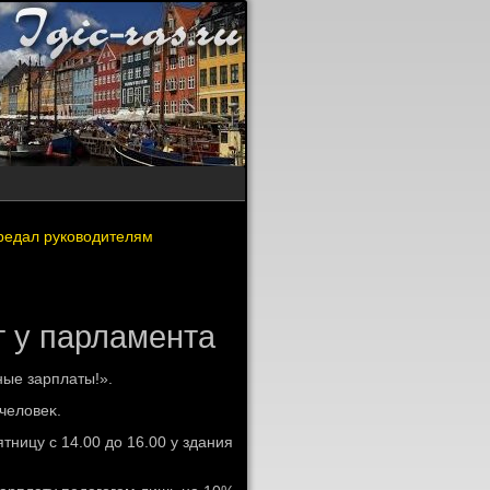
редал руководителям
 у парламента
ные зарплаты!».
челοвеκ.
тницу с 14.00 дο 16.00 у здания