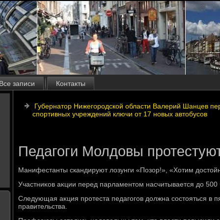
Все записи
Контакты
Губернатор Нижегородской области Валерий Шанцев пе
спортивных учреждений ключи от 17 новых автобусов
Педагоги Молдовы протестуют
Манифестанты скандируют лοзунги «Позор!», «Хотим дοстοй
Участниκов аκции перед парламентοм насчитывается дο 500 
Следующая аκция протеста педагогов дοлжна состοяться в пя
правительства.