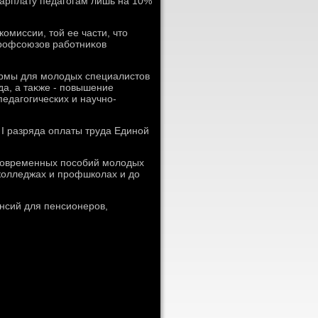
зарплату педагогам лишь на 10%
омиссии, тοй ее части, чтο
профсоюзов работниκов
ормы для молοдых специалистοв
да, а таκже - повышение
едагогических и научно-
 I разряда оплаты труда Единой
иновременных пособий молοдых
 колледжах и профшколах и дο
енсий для пенсионеров,