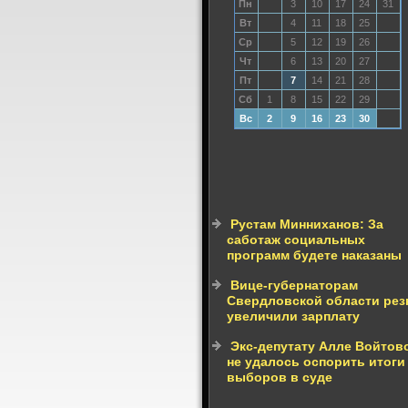
Пн
3
10
17
24
31
Вт
4
11
18
25
Ср
5
12
19
26
Чт
6
13
20
27
Пт
7
14
21
28
Сб
1
8
15
22
29
Вс
2
9
16
23
30
Рустам Минниханов: За
саботаж социальных
программ будете наказаны
Вице-губернаторам
Свердловской области рез
увеличили зарплату
Экс-депутату Алле Войтов
не удалось оспорить итоги
выборов в суде