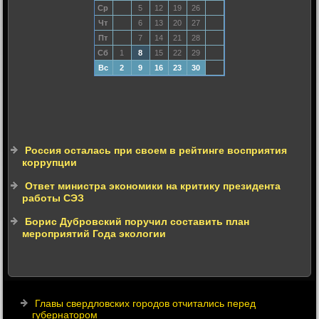
Ср
5
12
19
26
Чт
6
13
20
27
Пт
7
14
21
28
Сб
1
8
15
22
29
Вс
2
9
16
23
30
Россия осталась при своем в рейтинге восприятия
коррупции
Ответ министра экономики на критику президента
работы СЭЗ
Борис Дубровский поручил составить план
мероприятий Года экологии
Главы свердловских городов отчитались перед
губернатором