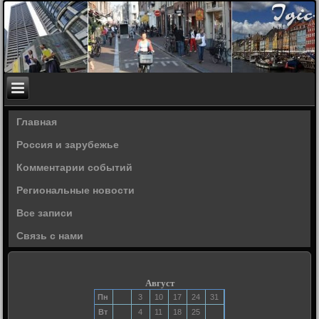
Главная
Россия и зарубежье
Комментарии событий
Региональные новости
Все записи
Связь с нами
Август
Пн
3
10
17
24
31
Вт
4
11
18
25