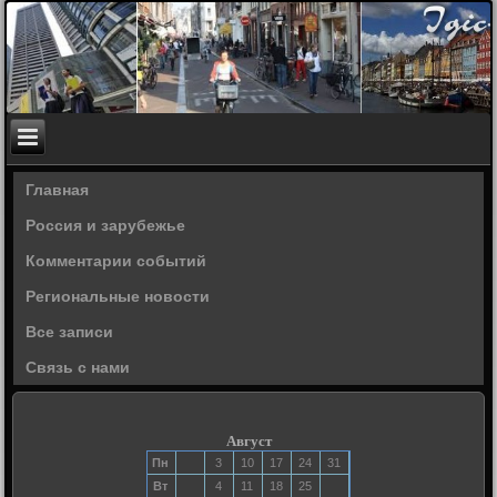
Главная
Россия и зарубежье
Комментарии событий
Региональные новости
Все записи
Связь с нами
Август
Пн
3
10
17
24
31
Вт
4
11
18
25