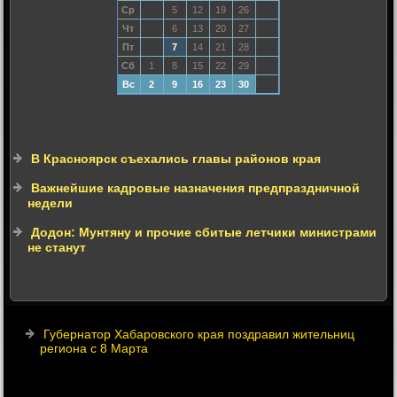
Ср
5
12
19
26
Чт
6
13
20
27
Пт
7
14
21
28
Сб
1
8
15
22
29
Вс
2
9
16
23
30
В Красноярск съехались главы районов края
Важнейшие кадровые назначения предпраздничной
недели
Додон: Мунтяну и прочие сбитые летчики министрами
не станут
Губернатор Хабаровского края поздравил жительниц
региона с 8 Марта