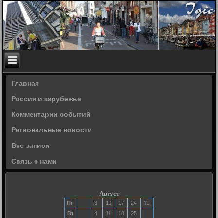
Главная
Россия и зарубежье
Комментарии событий
Региональные новости
Все записи
Связь с нами
Август
Пн
3
10
17
24
31
Вт
4
11
18
25