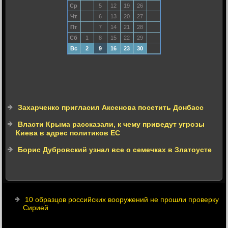
Ср
5
12
19
26
Чт
6
13
20
27
Пт
7
14
21
28
Сб
1
8
15
22
29
Вс
2
9
16
23
30
Захарченко пригласил Аксенова посетить Донбасс
Власти Крыма рассказали, к чему приведут угрозы
Киева в адрес политиков ЕС
Борис Дубровский узнал все о семечках в Златоусте
10 образцов российских вооружений не прошли проверку
Сирией