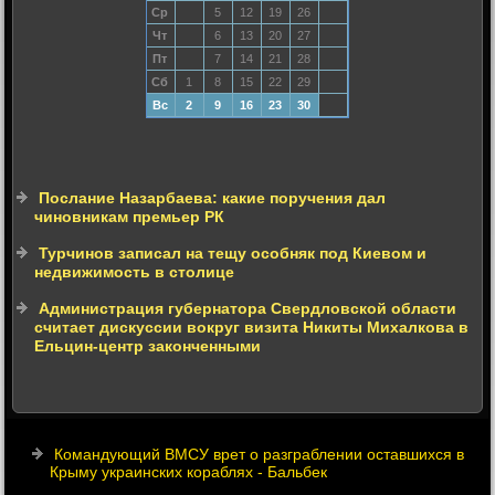
Ср
5
12
19
26
Чт
6
13
20
27
Пт
7
14
21
28
Сб
1
8
15
22
29
Вс
2
9
16
23
30
Послание Назарбаева: какие поручения дал
чиновникам премьер РК
Турчинов записал на тещу особняк под Киевом и
недвижимость в столице
Администрация губернатора Свердловской области
считает дискуссии вокруг визита Никиты Михалкова в
Ельцин-центр законченными
Командующий ВМСУ врет о разграблении оставшихся в
Крыму украинских кораблях - Бальбек