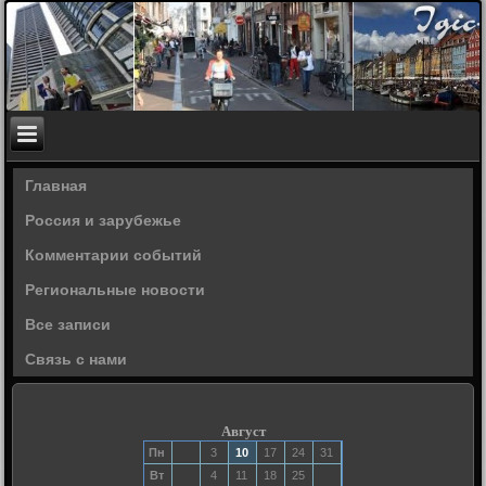
Главная
Россия и зарубежье
Комментарии событий
Региональные новости
Все записи
Связь с нами
Август
Пн
3
10
17
24
31
Вт
4
11
18
25