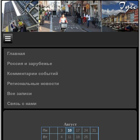
Главная
Россия и зарубежье
Комментарии событий
Региональные новости
Все записи
Связь с нами
Август
Пн
3
10
17
24
31
Вт
4
11
18
25