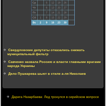
Ср
5
12
19
26
Чт
6
13
20
27
Пт
7
14
21
28
Сб
1
8
15
22
29
Вс
2
9
16
23
30
Свердловские депутаты отказались снижать
муниципальный фильтр
Савченко назвала Россию и власти главными врагами
народа Украины
Дело Пушкарева шьют в стиле а-ля Николаев
Дарига Назарбаева: Лед тронулся в сирийском вопросе