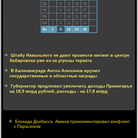
Ср
5
12
19
26
Чт
6
13
20
27
Пт
7
14
21
28
Сб
1
8
15
22
29
Вс
2
9
16
23
30
Штабу Навального не дают провести митинг в центре
Хабаровска уже из-за угрозы теракта
В Калининграде Антон Алиханов вручил
государственные и областные награды
Губернатор предложил увеличить доходы Приангарья
на 18,5 млрд рублей, расходы - на 17,8 млрд
Блокада Донбасса. Аваков прокомментировал конфликт
с Парасюком