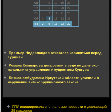
Ср
5
12
19
26
Чт
6
13
20
27
Пт
7
14
21
28
Сб
1
8
15
22
29
Вс
2
9
16
23
30
Премьер Нидерландов отказался извиняться перед
Турцией
Романа Кокшарова допросили в суде по делу экс-
начальника управления имуществом Кунгура
Бизнес-омбудсмена Иркутской области уличили в
нарушении антикоррупционного закона
ГПУ инициировала внеплановые проверки е-деклараций
29 нардепов