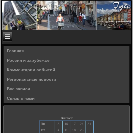
Главная
Россия и зарубежье
Комментарии событий
Региональные новости
Все записи
Связь с нами
Август
Пн
3
10
17
24
31
Вт
4
11
18
25