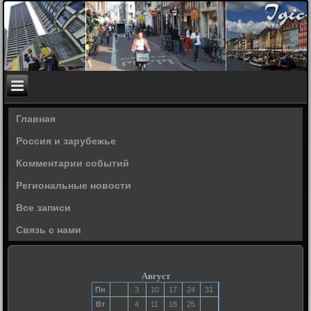
Главная
Россия и зарубежье
Комментарии событий
Региональные новости
Все записи
Связь с нами
Август
Пн
3
10
17
24
31
Вт
4
11
18
25