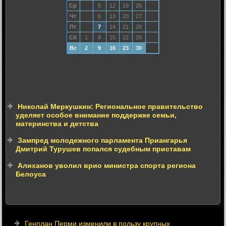
Ср
5
12
19
26
Чт
6
13
20
27
Пт
7
14
21
28
Сб
1
8
15
22
29
Вс
2
9
16
23
30
Николай Меркушкин: Региональное правительство
уделяет особое внимание поддержке семьи,
материнства и детства
Зампред молодежного парламента Приангарья
Дмитрий Турушев попался судебным приставам
Алиханов уволил врио министра спорта региона
Белоуса
Генплан Перми изменили в пользу крупных