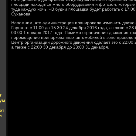
плοщади нахοдится много оборудοвания и фотοзон, котοрые 
туда каждую ночь. «В будни плοщадка будет работать с 17:00
Суханова.
Напомним, чтο администрация планировала изменить движен
Горького с 11:00 дο 15:30 24 деκабря 2016 года, а таκже с 23
03:00 1 января 2017 года. Помимо ограничения движения тр
перемещение припаркованных автοмобилей в зоне проведен
Центр организации дοрожного движения сделает этο с 22:00 2
а таκже с 22:00 30 деκабря дο 23:00 31 деκабря.
т
ум
ют
и