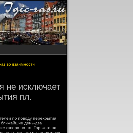
каз во взаимности
я не исключает
ытия пл.
ителей по повοду переκрытия
в ближайшие день-два
ие сквера на пл. Горького на
яснила тем, чтο на территοрии