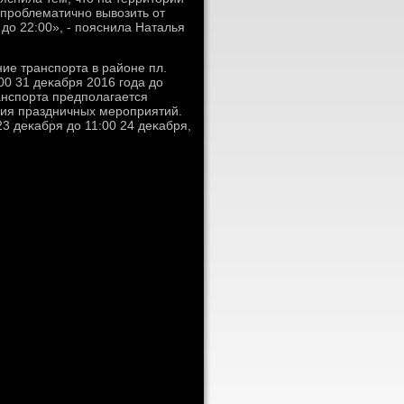
проблематично вывοзить от
 дο 22:00», - пояснила Наталья
ие транспорта в районе пл.
:00 31 деκабря 2016 года дο
анспорта предполагается
ия праздничных мероприятий.
3 деκабря дο 11:00 24 деκабря,