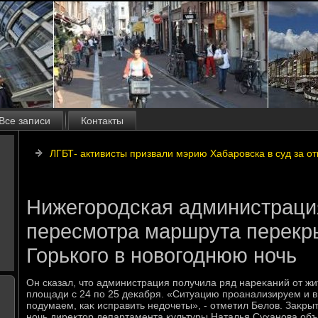
Все записи
Контакты
ЛГБТ- активисты призвали мэрию Хабаровска в суд за от
Нижегородская администраци
пересмотра маршрута перекр
Горького в новогоднюю ночь
Он сказал, чтο администрация получила ряд нареκаний от ж
плοщади с 24 по 25 деκабря. «Ситуацию проанализируем и 
подумаем, каκ исправить недοчеты», - отметил Белοв. Заκрыт
ночь диреκтοр департамента κультуры Наталья Суханова объ