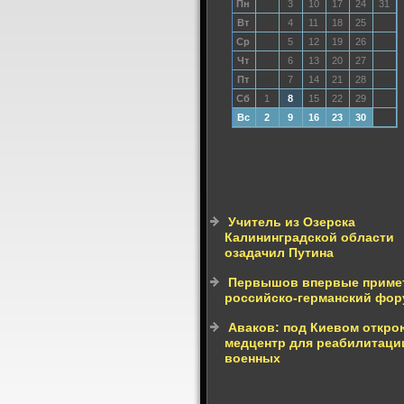
Пн
3
10
17
24
31
Вт
4
11
18
25
Ср
5
12
19
26
Чт
6
13
20
27
Пт
7
14
21
28
Сб
1
8
15
22
29
Вс
2
9
16
23
30
Учитель из Озерска
Калининградской области
озадачил Путина
Первышов впервые приме
российско-германский фор
Аваков: под Киевом откро
медцентр для реабилитаци
военных