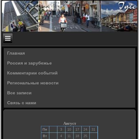
Главная
Россия и зарубежье
Комментарии событий
Региональные новости
Все записи
Связь с нами
Август
Пн
3
10
17
24
31
Вт
4
11
18
25