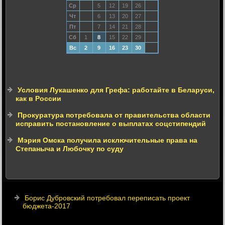
Ср
5
12
19
26
Чт
6
13
20
27
Пт
7
14
21
28
Сб
1
8
15
22
29
Вс
2
9
16
23
30
Условия Лукашенко для Грефа: работайте в Беларуси,
как в России
Прокуратура потребовала от правительства области
исправить постановление о выплатах соцстипендий
Мэрия Омска получила исключительные права на
Степаныча и Любочку по суду
Борис Дубровский потребовал переписать проект
бюджета-2017