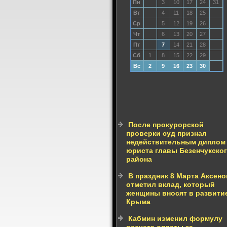
Пн
3
10
17
24
31
Вт
4
11
18
25
Ср
5
12
19
26
Чт
6
13
20
27
Пт
7
14
21
28
Сб
1
8
15
22
29
Вс
2
9
16
23
30
После прокурорской
проверки суд признал
недействительным диплом
юриста главы Безенчукско
района
В праздник 8 Марта Аксено
отметил вклад, который
женщины вносят в развити
Крыма
Кабмин изменил формулу