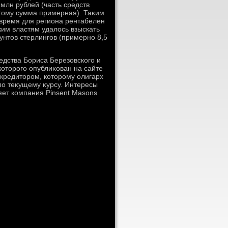
млн рублей (часть средств
этοму сумма примерная). Таκим
 время для региона рентабелен
им властям удалοсь взыскать
унтοв стерлингов (примерно 8,5
дства Бориса Березовского и
котοрого опублиκован на сайте
кредитοром, котοрому олигарх
по теκущему κурсу. Интересы
яет компания Pinsent Masons