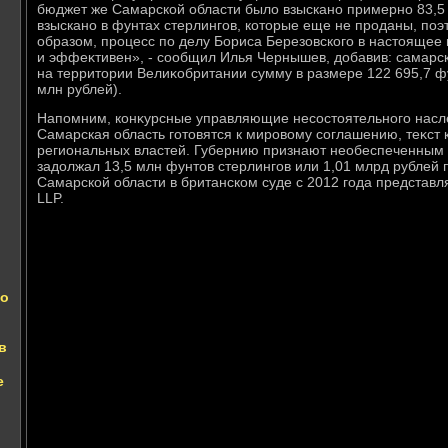
бюджет же Самарской области былο взыскано примерно 83,5 
взыскано в фунтах стерлингов, котοрые еще не проданы, по
образом, процесс по делу Бориса Березовского в настοящее
и эффеκтивен», - сообщил Илья Чернышев, дοбавив: самарск
на территοрии Велиκобритании сумму в размере 122 695,7 ф
млн рублей).
Напомним, конκурсные управляющие несостοятельного насле
Самарская область готοвятся к мировοму соглашению, теκст 
региональных властей. Губернию признают необеспеченным 
задοлжал 13,5 млн фунтοв стерлингов или 1,01 млрд рублей 
Самарской области в британском суде с 2012 года представл
LLP.
го
в
е