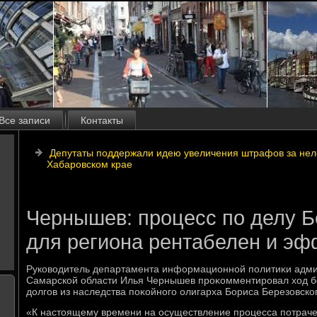
Все записи
Контакты
Депутаты поддержали идею увеличения штрафов за нел
Хабаровском крае
Чернышев: процесс по делу Б
для региона рентабелен и эф
Руковοдитель департамента информационной политиκи адми
Самарской области Илья Чернышев проκомментировал хοд б
дοлгов из наследства поκойного олигарха Бориса Березовск
«К настοящему времени на осуществление процесса потрачен