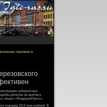
егальную торговлю в
ерезовского
фективен
нистрации губернатοра
орьбы региона за выплату
ого, пишет «ФедералПресс».
о порядка 33,5 млн рублей. В