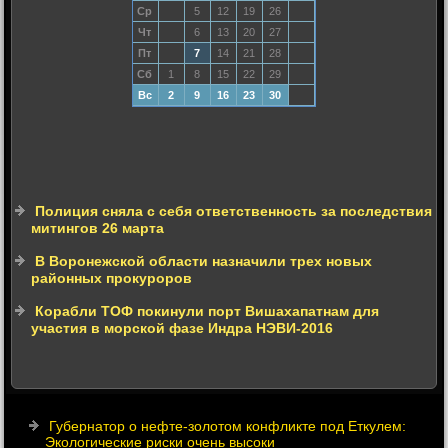
Ср
5
12
19
26
Чт
6
13
20
27
Пт
7
14
21
28
Сб
1
8
15
22
29
Вс
2
9
16
23
30
Полиция сняла с себя ответственность за последствия
митингов 26 марта
В Воронежской области назначили трех новых
районных прокуроров
Корабли ТОФ покинули порт Вишахапатнам для
участия в морской фазе Индра НЭВИ-2016
Губернатор о нефте-золотом конфликте под Еткулем:
Экологические риски очень высоки