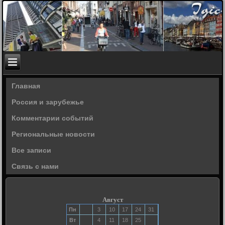
Главная
Россия и зарубежье
Комментарии событий
Региональные новости
Все записи
Связь с нами
Август
Пн
3
10
17
24
31
Вт
4
11
18
25