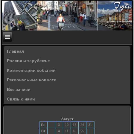
Главная
Россия и зарубежье
Комментарии событий
Региональные новости
Все записи
Связь с нами
Август
Пн
3
10
17
24
31
Вт
4
11
18
25