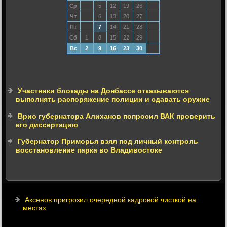
Ср
5
12
19
26
Чт
6
13
20
27
Пт
7
14
21
28
Сб
1
8
15
22
29
Вс
2
9
16
23
30
Участники блокады на Донбассе отказываются
выполнять распоряжение полиции и сдавать оружие
Врио губернатора Алиханов попросил ВАК проверить
его диссертацию
Губернатор Приморья взял под личный контроль
восстановление парка во Владивостоке
Аксенов пригрозил очередной кадровой чисткой на
местах