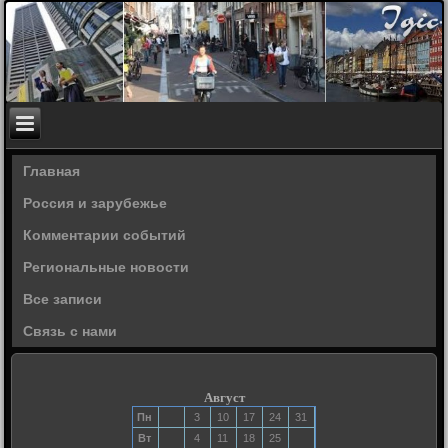
Главная
Россия и зарубежье
Комментарии событий
Региональные новости
Все записи
Связь с нами
Август
Пн
3
10
17
24
31
Вт
4
11
18
25