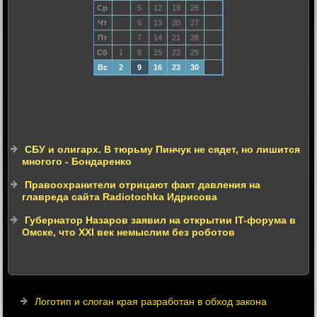
Ср
5
12
19
26
Чт
6
13
20
27
Пт
7
14
21
28
Сб
1
8
15
22
29
Вс
2
9
16
23
30
СБУ и олигарх. В тюрьму Пинчук не сядет, но лишится
многого - Бондаренко
Правоохранители отрицают факт давления на
главреда сайта Radiotochka Идрисова
Губернатор Назаров заявил на открытии IT-форума в
Омске, что XXI век немыслим без роботов
Логотип и слоган края разработан в обход закона