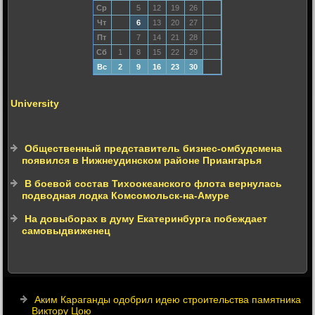
Ср
5
12
19
26
Чт
6
13
20
27
Пт
7
14
21
28
Сб
1
8
15
22
29
Вс
2
9
16
23
30
University
Общественный представитель бизнес-омбудсмена
появился в Нижнеудинском районе Приангарья
В боевой состав Тихоокеанского флота вернулась
подводная лодка Комсомольск-на-Амуре
На довыборах в думу Екатеринбурга побеждает
самовыдвиженец
Аким Караганды одобрил идею строительства памятника
Виктору Цою