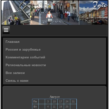
Главная
Россия и зарубежье
Комментарии событий
Региональные новости
Все записи
Связь с нами
Август
Пн
3
10
17
24
31
Вт
4
11
18
25