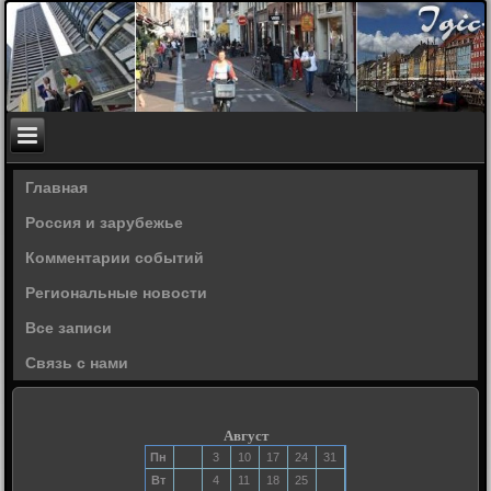
Главная
Россия и зарубежье
Комментарии событий
Региональные новости
Все записи
Связь с нами
Август
Пн
3
10
17
24
31
Вт
4
11
18
25