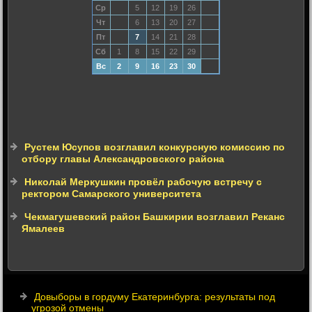
Ср
5
12
19
26
Чт
6
13
20
27
Пт
7
14
21
28
Сб
1
8
15
22
29
Вс
2
9
16
23
30
Рустем Юсупов возглавил конкурсную комиссию по
отбору главы Александровского района
Николай Меркушкин провёл рабочую встречу с
ректором Самарского университета
Чекмагушевский район Башкирии возглавил Реканс
Ямалеев
Довыборы в гордуму Екатеринбурга: результаты под
угрозой отмены