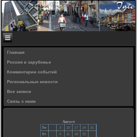
Главная
Россия и зарубежье
Комментарии событий
Региональные новости
Все записи
Связь с нами
Август
Пн
3
10
17
24
31
Вт
4
11
18
25