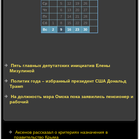
Ср
5
12
19
26
Чт
6
13
20
27
Пт
7
14
21
28
Сб
1
8
15
22
29
Вс
2
9
16
23
30
Пять главных депутатских инициатив Елены
Мизулиной
Политик года – избранный президент США Дональд
Трамп
На должность мэра Омска пока заявились пенсионер и
рабочий
Аксенов рассказал о критериях назначения в
правительство Крыма