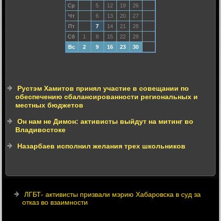
Ср
5
12
19
26
Чт
6
13
20
27
Пт
7
14
21
28
Сб
1
8
15
22
29
Вс
2
9
16
23
30
Рустэм Хамитов принял участие в совещании по
обеспечению сбалансированности региональных и
местных бюджетов
Он нам не Димон: активисты выйдут на митинг во
Владивостоке
Назарбаев исполнил желания трех школьников
ЛГБТ- активисты призвали мэрию Хабаровска в суд за
отказ во взаимности