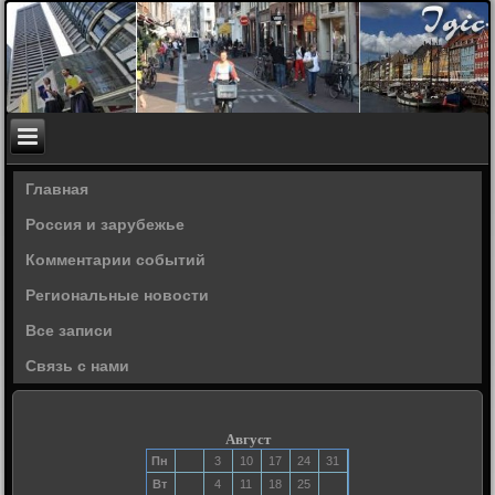
Главная
Россия и зарубежье
Комментарии событий
Региональные новости
Все записи
Связь с нами
Август
Пн
3
10
17
24
31
Вт
4
11
18
25