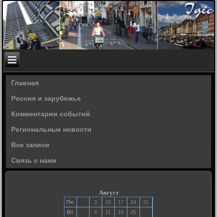
Главная
Россия и зарубежье
Комментарии событий
Региональные новости
Все записи
Связь с нами
Август
Пн
3
10
17
24
31
Вт
4
11
18
25