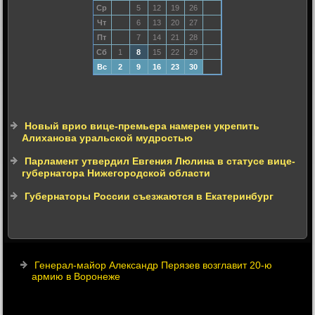
Ср
5
12
19
26
Чт
6
13
20
27
Пт
7
14
21
28
Сб
1
8
15
22
29
Вс
2
9
16
23
30
Новый врио вице-премьера намерен укрепить
Алиханова уральской мудростью
Парламент утвердил Евгения Люлина в статусе вице-
губернатора Нижегородской области
Губернаторы России съезжаются в Екатеринбург
Генерал-майор Александр Перязев возглавит 20-ю
армию в Воронеже