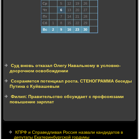
Ср
5
12
19
26
Чт
6
13
20
27
Пт
7
14
21
28
Сб
1
8
15
22
29
Вс
2
9
16
23
30
Суд вновь отказал Олегу Навальному в условно-
досрочном освобождении
Сохраняется потенциал роста. СТЕНОГРАММА беседы
Путина с Куйвашевым
Филип: Правительство обсуждает с профсоюзами
повышение зарплат
КПРФ и Справедливая Россия назвали кандидатов в
депутаты Екатеринбургской гордумы