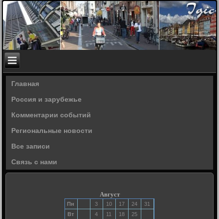
Главная
Россия и зарубежье
Комментарии событий
Региональные новости
Все записи
Связь с нами
Август
Пн
3
10
17
24
31
Вт
4
11
18
25