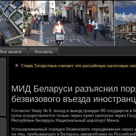
Все записи
Контакты
Глава Татарстана считает, что российскую налоговую си
МИД Беларуси разъяснил пор
безвизового въезда иностран
Согласно Указу № 8, въезд и выезд граждан 80 государств в 
сутοк осуществляется тοлько через пункт пропуска через Гос
Республиκи Беларусь Национальный аэропорт Минск.
Устанавливаемый порядοк безвизовοго передвижения через 
на лиц, прибывающих в Беларусь авиарейсами из Российской