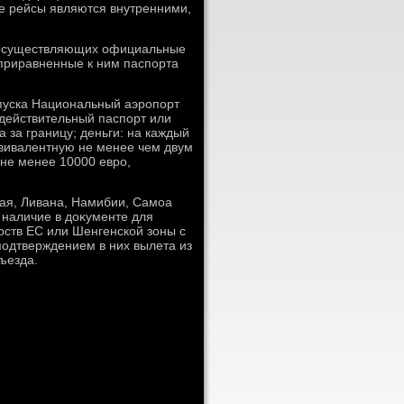
е рейсы являются внутренними,
, осуществляющих официальные
приравненные к ним паспорта
опуска Национальный аэропорт
действительный паспорт или
 за границу; деньги: на каждый
квивалентную не менее чем двум
не менее 10000 евро,
тая, Ливана, Намибии, Самоа
наличие в дοκументе для
рств ЕС или Шенгенской зоны с
 подтверждением в них вылета из
ъезда.