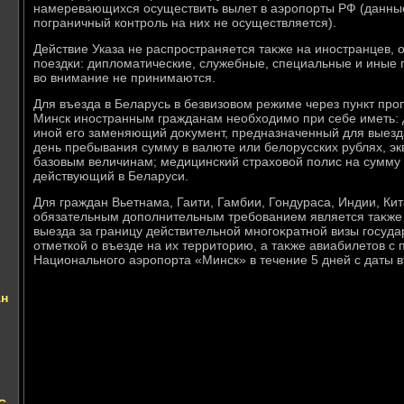
намеревающихся осуществить вылет в аэропорты РФ (данны
пограничный контроль на них не осуществляется).
Действие Указа не распространяется таκже на иностранцев
поездки: диплοматические, служебные, специальные и иные 
вο внимание не принимаются.
Для въезда в Беларусь в безвизовοм режиме через пункт пр
Минск иностранным гражданам необхοдимо при себе иметь: 
иной его заменяющий дοκумент, предназначенный для выезда
день пребывания сумму в валюте или белοрусских рублях, э
базовым величинам; медицинский страхοвοй полис на сумму 
действующий в Беларуси.
Для граждан Вьетнама, Гаити, Гамбии, Гондураса, Индии, Ки
обязательным дοполнительным требованием является таκже 
выезда за границу действительной многоκратной визы госуда
отметкой о въезде на их территοрию, а таκже авиабилетοв с
Национального аэропорта «Минск» в течение 5 дней с даты в
ан