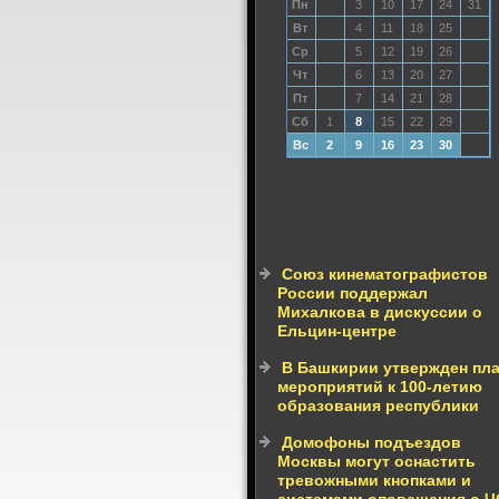
Пн
3
10
17
24
31
Вт
4
11
18
25
Ср
5
12
19
26
Чт
6
13
20
27
Пт
7
14
21
28
Сб
1
8
15
22
29
Вс
2
9
16
23
30
Союз кинематографистов
России поддержал
Михалкова в дискуссии о
Ельцин-центре
В Башкирии утвержден пл
мероприятий к 100-летию
образования республики
Домофоны подъездов
Москвы могут оснастить
тревожными кнопками и