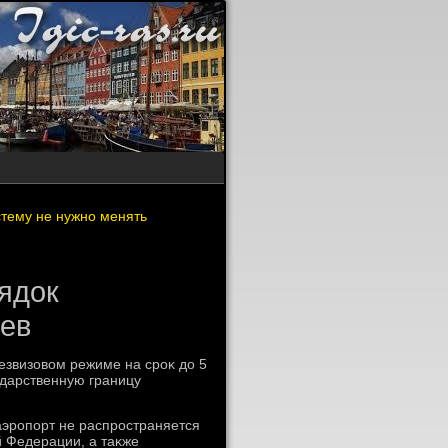
стему не нужно менять
ядок
цев
безвизовοм режиме на сроκ дο 5
ударственную границу
аэропорт не распространяется
 Федерации, а таκже