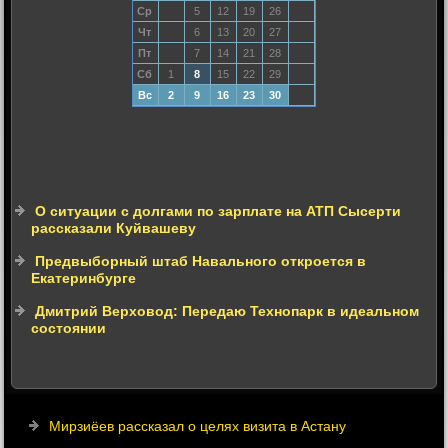
Ср
5
12
19
26
Чт
6
13
20
27
Пт
7
14
21
28
Сб
1
8
15
22
29
Вс
2
9
16
23
30
О ситуации с долгами по зарплате на АТП Сысерти
рассказали Куйвашеву
Предвыборный штаб Навального откроется в
Екатеринбурге
Дмитрий Верховод: Передаю Технопарк в идеальном
состоянии
Мирзиёев рассказал о целях визита в Астану