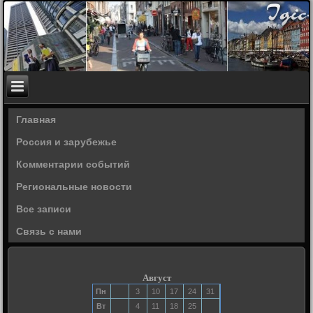
Главная
Россия и зарубежье
Комментарии событий
Региональные новости
Все записи
Связь с нами
Август
Пн
3
10
17
24
31
Вт
4
11
18
25